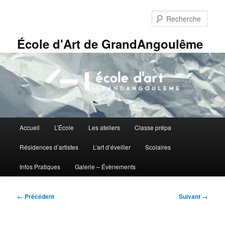
Aller
Panneau de gestion des cookies
au
Rech
contenu
principal
École d'Art de GrandAngoulême
Menu
Accueil
L’École
Les ateliers
Classe prépa
principal
Résidences d’artistes
L’art d’éveiller
Scolaires
Infos Pratiques
Galerie – Évènements
Navigation
← Précédent
Suivant →
des
images