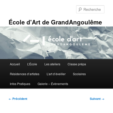
Aller
Panneau de gestion des cookies
au
Rech
contenu
principal
École d'Art de GrandAngoulême
Menu
Accueil
L’École
Les ateliers
Classe prépa
principal
Résidences d’artistes
L’art d’éveiller
Scolaires
Infos Pratiques
Galerie – Évènements
Navigation
← Précédent
Suivant →
des
images