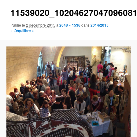
11539020_1020462704709608
Publié le
2 décembre 2015
à
2048 × 1536
dans
2014/2015
« L’équilibre »