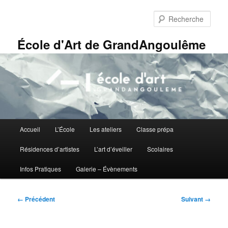
Aller
Panneau de gestion des cookies
au
Rech
contenu
principal
École d'Art de GrandAngoulême
Menu
Accueil
L’École
Les ateliers
Classe prépa
principal
Résidences d’artistes
L’art d’éveiller
Scolaires
Infos Pratiques
Galerie – Évènements
Navigation
← Précédent
Suivant →
des
images