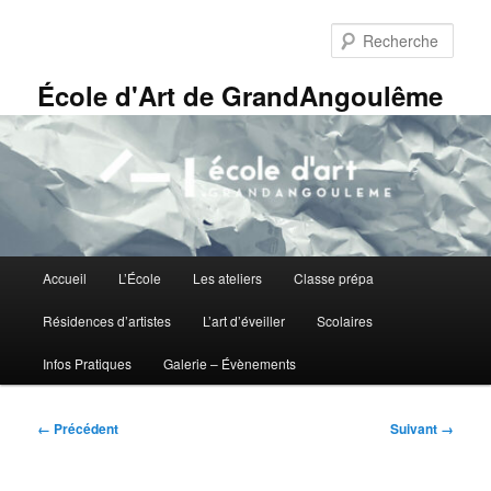
Aller
Panneau de gestion des cookies
au
Rech
contenu
principal
École d'Art de GrandAngoulême
Menu
Accueil
L’École
Les ateliers
Classe prépa
principal
Résidences d’artistes
L’art d’éveiller
Scolaires
Infos Pratiques
Galerie – Évènements
Navigation
← Précédent
Suivant →
des
images