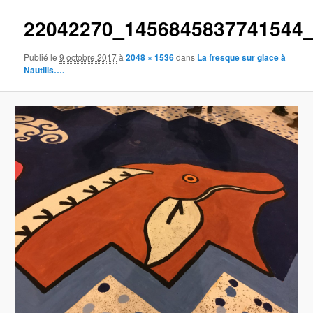
22042270_1456845837741544
Publié le
9 octobre 2017
à
2048 × 1536
dans
La fresque sur glace à
Nautilis….