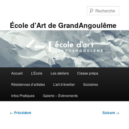
Aller
Panneau de gestion des cookies
au
Rech
contenu
principal
École d'Art de GrandAngoulême
Menu
Accueil
L’École
Les ateliers
Classe prépa
principal
Résidences d’artistes
L’art d’éveiller
Scolaires
Infos Pratiques
Galerie – Évènements
Navigation
← Précédent
Suivant →
des
images