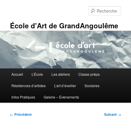
Aller
Panneau de gestion des cookies
au
Rech
contenu
principal
École d'Art de GrandAngoulême
Menu
Accueil
L’École
Les ateliers
Classe prépa
principal
Résidences d’artistes
L’art d’éveiller
Scolaires
Infos Pratiques
Galerie – Évènements
Navigation
← Précédent
Suivant →
des
images