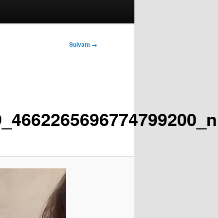
Suivant →
9_4662265696774799200_n