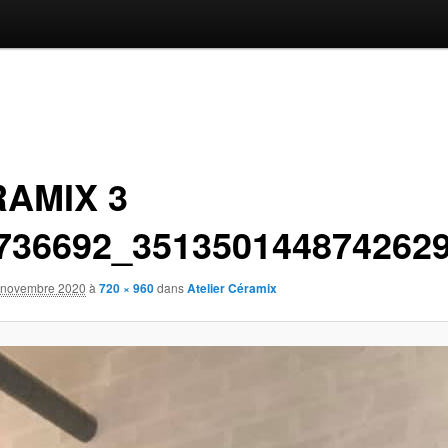
AMIX 3
736692_351350144874262
 novembre 2020
à
720 × 960
dans
Atelier Céramix