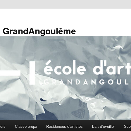
de GrandAngoulême
iers
Classe prépa
Résidences d’artistes
L’art d’éveiller
Sco