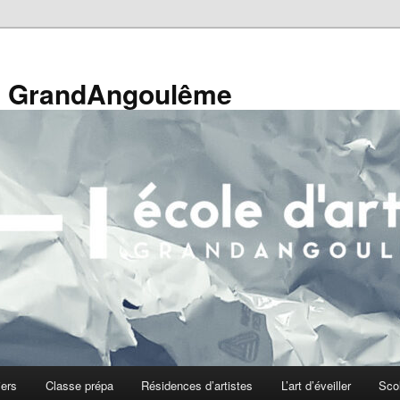
de GrandAngoulême
iers
Classe prépa
Résidences d’artistes
L’art d’éveiller
Sco