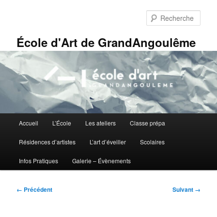
Aller
Panneau de gestion des cookies
au
Rech
contenu
principal
École d'Art de GrandAngoulême
Menu
Accueil
L’École
Les ateliers
Classe prépa
principal
Résidences d’artistes
L’art d’éveiller
Scolaires
Infos Pratiques
Galerie – Évènements
Navigation
← Précédent
Suivant →
des
images