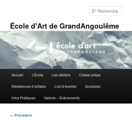
Aller
Panneau de gestion des cookies
au
Rech
contenu
principal
École d'Art de GrandAngoulême
Menu
Accueil
L’École
Les ateliers
Classe prépa
principal
Résidences d’artistes
L’art d’éveiller
Scolaires
Infos Pratiques
Galerie – Évènements
Navigation
← Précédent
des
images