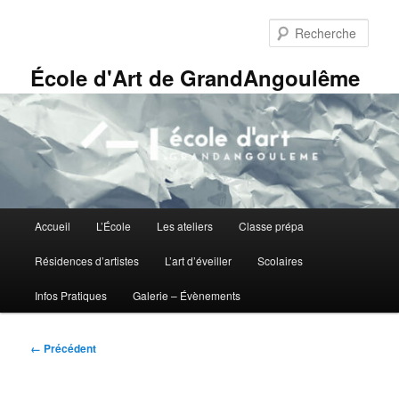
Aller
Panneau de gestion des cookies
au
Rech
contenu
principal
École d'Art de GrandAngoulême
Menu
Accueil
L’École
Les ateliers
Classe prépa
principal
Résidences d’artistes
L’art d’éveiller
Scolaires
Infos Pratiques
Galerie – Évènements
Navigation
← Précédent
des
images