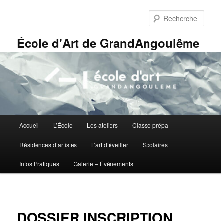
Aller
Panneau de gestion des cookies
au
Rech
contenu
principal
École d'Art de GrandAngoulême
Menu
Accueil
L’École
Les ateliers
Classe prépa
principal
Résidences d’artistes
L’art d’éveiller
Scolaires
Infos Pratiques
Galerie – Évènements
DOSSIER INSCRIPTION