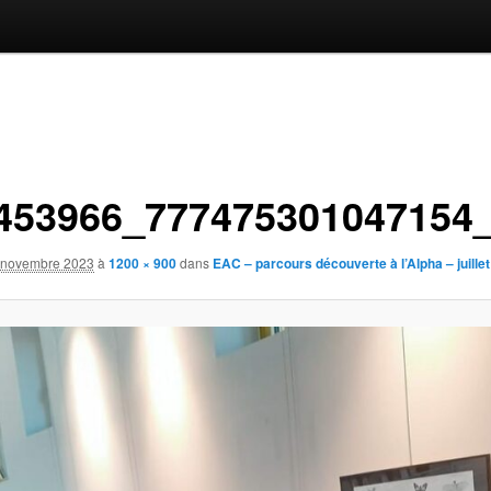
453966_777475301047154
 novembre 2023
à
1200 × 900
dans
EAC – parcours découverte à l’Alpha – juille