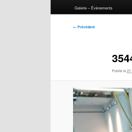
Galerie – Évènements
Navigation
← Précédent
des
images
354
Publié le
21