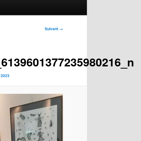
Suivant →
_6139601377235980216_n
t 2023