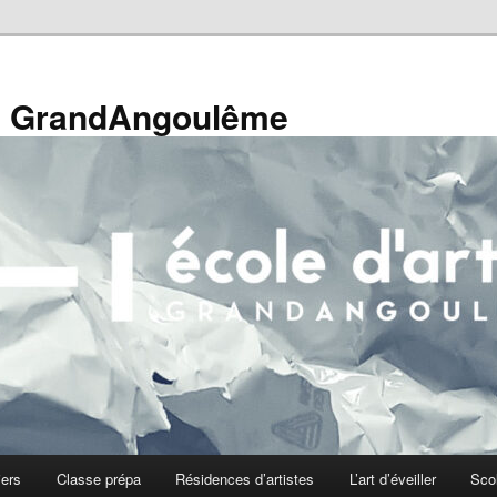
de GrandAngoulême
iers
Classe prépa
Résidences d’artistes
L’art d’éveiller
Sco