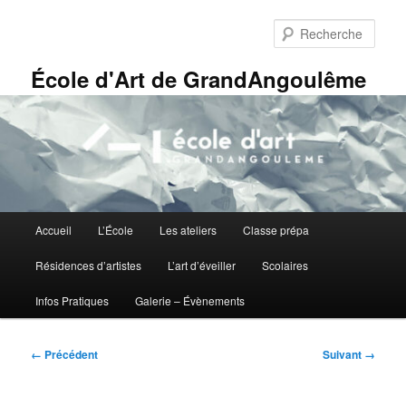
Aller
Panneau de gestion des cookies
au
Rech
contenu
principal
École d'Art de GrandAngoulême
Menu
Accueil
L’École
Les ateliers
Classe prépa
principal
Résidences d’artistes
L’art d’éveiller
Scolaires
Infos Pratiques
Galerie – Évènements
Navigation
← Précédent
Suivant →
des
images