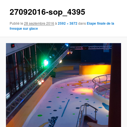
27092016-sop_4395
Publié le
28 septembre 2016
à
2592 × 3872
dans
Etape finale de la
fresque sur glace