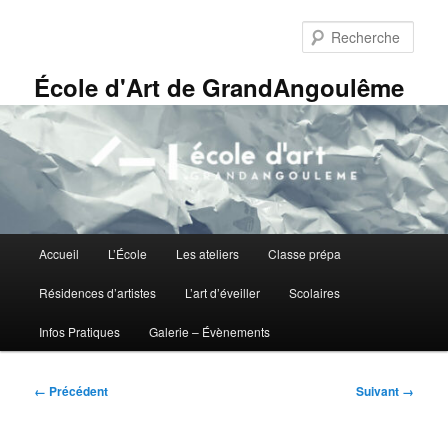
Aller
Panneau de gestion des cookies
au
Rech
contenu
principal
École d'Art de GrandAngoulême
Menu
Accueil
L’École
Les ateliers
Classe prépa
principal
Résidences d’artistes
L’art d’éveiller
Scolaires
Infos Pratiques
Galerie – Évènements
Navigation
← Précédent
Suivant →
des
images