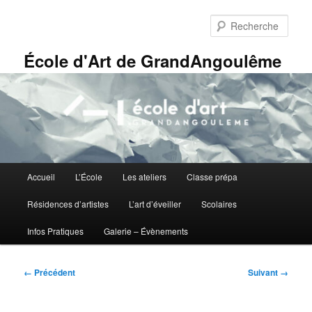
Aller
Panneau de gestion des cookies
au
Rech
contenu
principal
École d'Art de GrandAngoulême
Menu
Accueil
L’École
Les ateliers
Classe prépa
principal
Résidences d’artistes
L’art d’éveiller
Scolaires
Infos Pratiques
Galerie – Évènements
Navigation
← Précédent
Suivant →
des
images