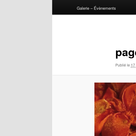
Galerie – Évènements
Navigation
des
images
pag
Publié le
17 