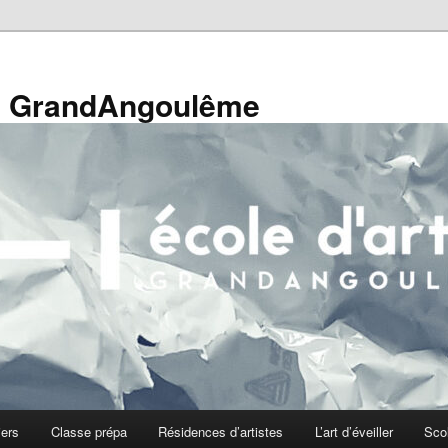
de GrandAngoulême
iers
Classe prépa
Résidences d’artistes
L’art d’éveiller
Sco