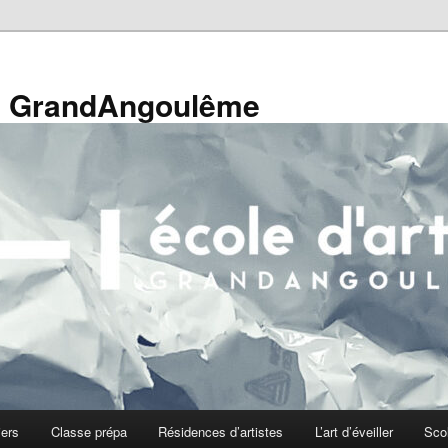
de GrandAngoulême
iers
Classe prépa
Résidences d’artistes
L’art d’éveiller
Sco