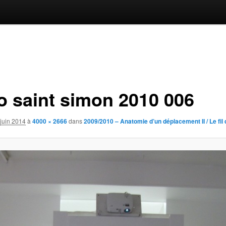
o saint simon 2010 006
juin 2014
à
4000 × 2666
dans
2009/2010 – Anatomie d’un déplacement II / Le fil