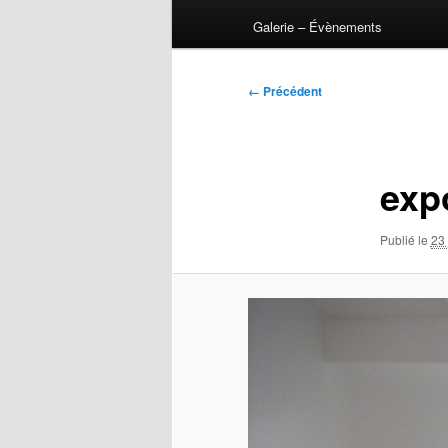
Galerie – Évènements
Navigation
← Précédent
des
images
exp
Publié le
23 