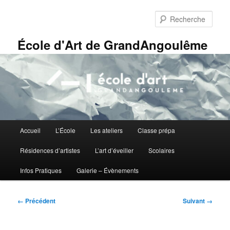
Aller
Panneau de gestion des cookies
au
Rech
contenu
principal
École d'Art de GrandAngoulême
Menu
Accueil
L’École
Les ateliers
Classe prépa
principal
Résidences d’artistes
L’art d’éveiller
Scolaires
Infos Pratiques
Galerie – Évènements
Navigation
← Précédent
Suivant →
des
images