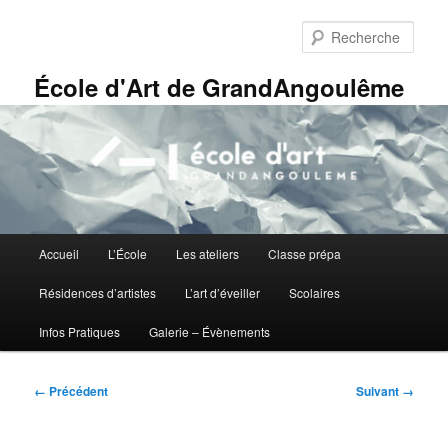
Aller
Panneau de gestion des cookies
au
Rech
contenu
principal
École d'Art de GrandAngoulême
Menu
Accueil
L’École
Les ateliers
Classe prépa
principal
Résidences d’artistes
L’art d’éveiller
Scolaires
Infos Pratiques
Galerie – Évènements
Navigation
← Précédent
Suivant →
des
images