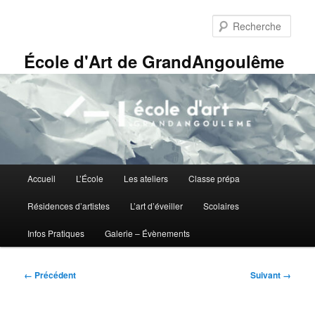
Aller
Panneau de gestion des cookies
au
Rech
contenu
principal
École d'Art de GrandAngoulême
Menu
Accueil
L’École
Les ateliers
Classe prépa
principal
Résidences d’artistes
L’art d’éveiller
Scolaires
Infos Pratiques
Galerie – Évènements
Navigation
← Précédent
Suivant →
des
images