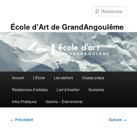
Aller
Panneau de gestion des cookies
au
Rech
contenu
principal
École d'Art de GrandAngoulême
Menu
Accueil
L’École
Les ateliers
Classe prépa
principal
Résidences d’artistes
L’art d’éveiller
Scolaires
Infos Pratiques
Galerie – Évènements
Navigation
← Précédent
Suivant →
des
images