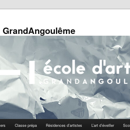
de GrandAngoulême
iers
Classe prépa
Résidences d’artistes
L’art d’éveiller
Sco