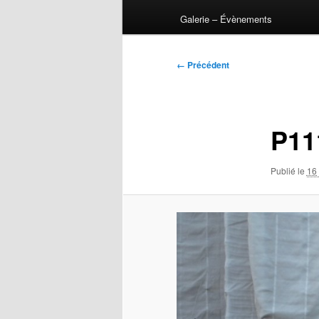
Galerie – Évènements
Navigation
← Précédent
des
images
P11
Publié le
16 