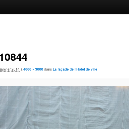
10844
janvier 2014
à
4000 × 3000
dans
La façade de l’Hôtel de ville