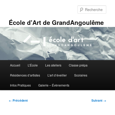
Aller
Panneau de gestion des cookies
au
Rech
contenu
principal
École d'Art de GrandAngoulême
Menu
Accueil
L’École
Les ateliers
Classe prépa
principal
Résidences d’artistes
L’art d’éveiller
Scolaires
Infos Pratiques
Galerie – Évènements
Navigation
← Précédent
Suivant →
des
images