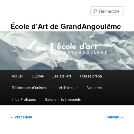
Aller
Panneau de gestion des cookies
au
Rech
contenu
principal
École d'Art de GrandAngoulême
Menu
Accueil
L’École
Les ateliers
Classe prépa
principal
Résidences d’artistes
L’art d’éveiller
Scolaires
Infos Pratiques
Galerie – Évènements
Navigation
← Précédent
Suivant →
des
images