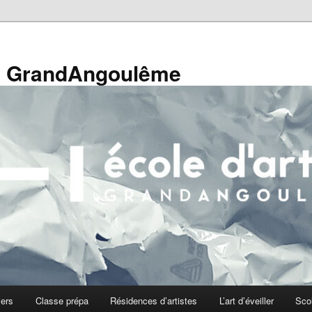
de GrandAngoulême
iers
Classe prépa
Résidences d’artistes
L’art d’éveiller
Sco