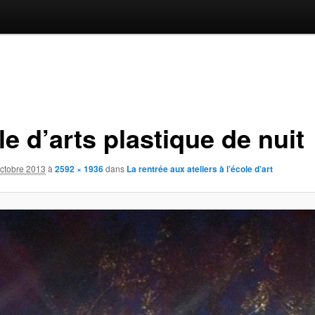
e d’arts plastique de nuit
octobre 2013
à
2592 × 1936
dans
La rentrée aux ateliers à l’école d’art