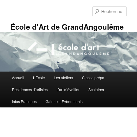
Aller
Panneau de gestion des cookies
au
Rech
contenu
principal
École d'Art de GrandAngoulême
Menu
Accueil
L’École
Les ateliers
Classe prépa
principal
Résidences d’artistes
L’art d’éveiller
Scolaires
Infos Pratiques
Galerie – Évènements
Navigation
des
images