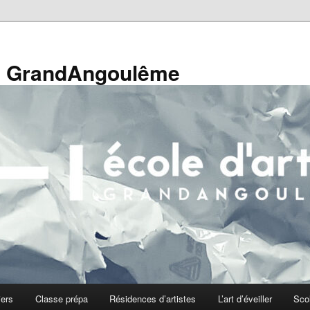
de GrandAngoulême
iers
Classe prépa
Résidences d’artistes
L’art d’éveiller
Sco