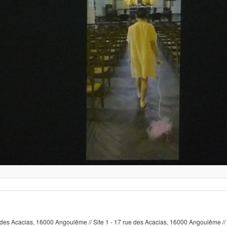
e des Acacias, 16000 Angoulême // Site 1 - 17 rue des Acacias, 16000 Angoulême // 