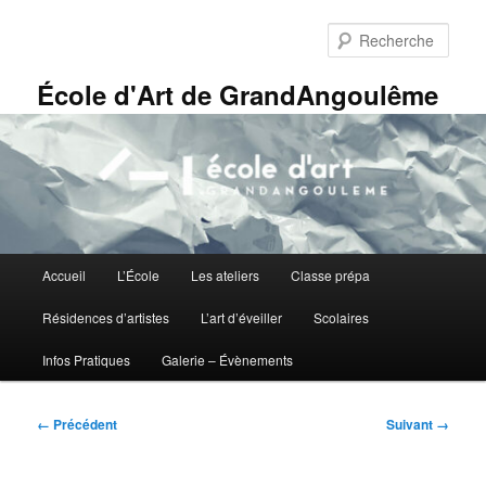
Aller
Panneau de gestion des cookies
au
Rech
contenu
principal
École d'Art de GrandAngoulême
Menu
Accueil
L’École
Les ateliers
Classe prépa
principal
Résidences d’artistes
L’art d’éveiller
Scolaires
Infos Pratiques
Galerie – Évènements
Navigation
← Précédent
Suivant →
des
images