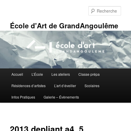
Aller
Panneau de gestion des cookies
au
Rech
contenu
principal
École d'Art de GrandAngoulême
Menu
Accueil
L’École
Les ateliers
Classe prépa
principal
Résidences d’artistes
L’art d’éveiller
Scolaires
Infos Pratiques
Galerie – Évènements
2013 depliant a4_5