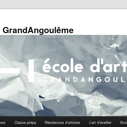
de GrandAngoulême
iers
Classe prépa
Résidences d’artistes
L’art d’éveiller
Sco