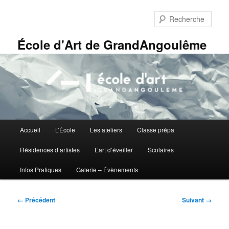
Aller
Panneau de gestion des cookies
au
Rech
contenu
principal
École d'Art de GrandAngoulême
Menu
Accueil
L’École
Les ateliers
Classe prépa
principal
Résidences d’artistes
L’art d’éveiller
Scolaires
Infos Pratiques
Galerie – Évènements
Navigation
← Précédent
Suivant →
des
images