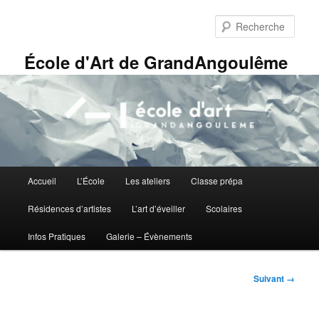
Aller
Panneau de gestion des cookies
au
Rech
contenu
principal
École d'Art de GrandAngoulême
Menu
Accueil
L’École
Les ateliers
Classe prépa
principal
Résidences d’artistes
L’art d’éveiller
Scolaires
Infos Pratiques
Galerie – Évènements
Navigation
Suivant →
des
images