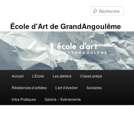
Aller
Panneau de gestion des cookies
au
Rech
contenu
principal
École d'Art de GrandAngoulême
Menu
Accueil
L’École
Les ateliers
Classe prépa
principal
Résidences d’artistes
L’art d’éveiller
Scolaires
Infos Pratiques
Galerie – Évènements
Navigation
des
images