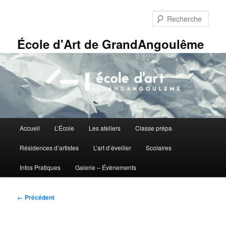
Aller
Panneau de gestion des cookies
au
Rech
contenu
principal
École d'Art de GrandAngoulême
Menu
Accueil
L’École
Les ateliers
Classe prépa
principal
Résidences d’artistes
L’art d’éveiller
Scolaires
Infos Pratiques
Galerie – Évènements
Navigation
← Précédent
des
images