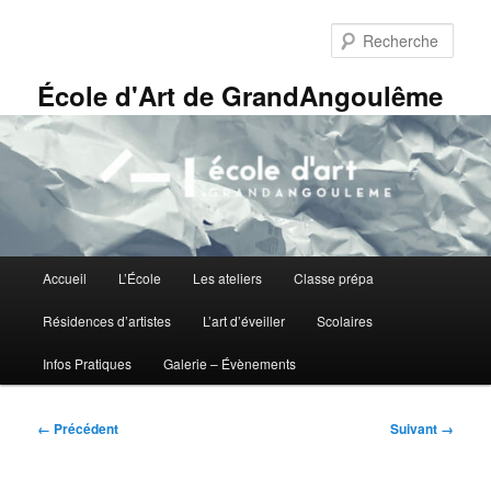
Aller
Panneau de gestion des cookies
au
Rech
contenu
principal
École d'Art de GrandAngoulême
Menu
Accueil
L’École
Les ateliers
Classe prépa
principal
Résidences d’artistes
L’art d’éveiller
Scolaires
Infos Pratiques
Galerie – Évènements
Navigation
← Précédent
Suivant →
des
images