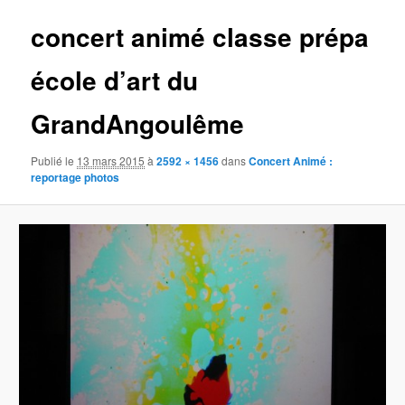
concert animé classe prépa
école d’art du
GrandAngoulême
Publié le
13 mars 2015
à
2592 × 1456
dans
Concert Animé :
reportage photos