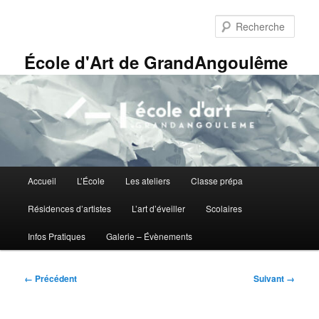
Aller
Panneau de gestion des cookies
au
Rech
contenu
principal
École d'Art de GrandAngoulême
Menu
Accueil
L’École
Les ateliers
Classe prépa
principal
Résidences d’artistes
L’art d’éveiller
Scolaires
Infos Pratiques
Galerie – Évènements
Navigation
← Précédent
Suivant →
des
images