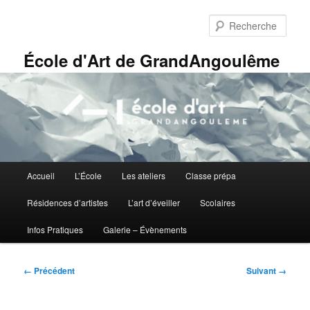
Aller
Panneau de gestion des cookies
au
Rech
contenu
principal
École d'Art de GrandAngoulême
Menu
Accueil
L’École
Les ateliers
Classe prépa
principal
Résidences d’artistes
L’art d’éveiller
Scolaires
Infos Pratiques
Galerie – Évènements
Navigation
← Précédent
Suivant →
des
images