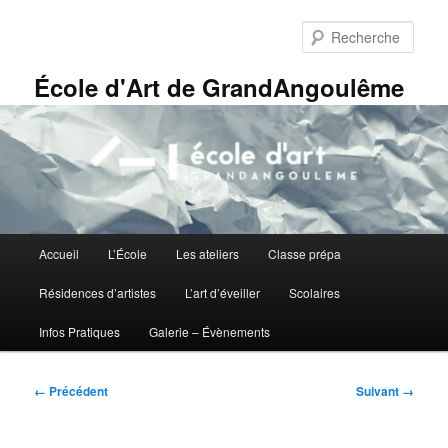
Aller
Panneau de gestion des cookies
au
Rech
contenu
principal
École d'Art de GrandAngoulême
Menu
Accueil
L’École
Les ateliers
Classe prépa
principal
Résidences d’artistes
L’art d’éveiller
Scolaires
Infos Pratiques
Galerie – Évènements
Navigation
← Précédent
Suivant →
des
images