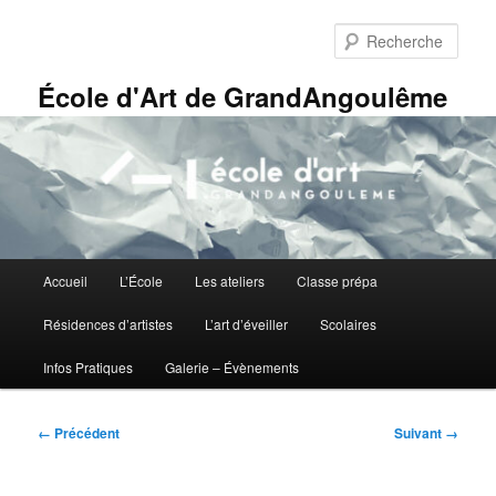
Aller
Panneau de gestion des cookies
au
Rech
contenu
principal
École d'Art de GrandAngoulême
Menu
Accueil
L’École
Les ateliers
Classe prépa
principal
Résidences d’artistes
L’art d’éveiller
Scolaires
Infos Pratiques
Galerie – Évènements
Navigation
← Précédent
Suivant →
des
images