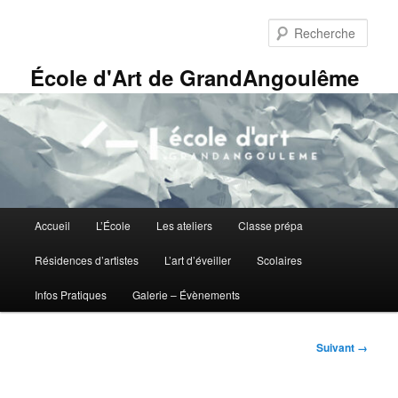
Aller
Panneau de gestion des cookies
au
Rech
contenu
principal
École d'Art de GrandAngoulême
Menu
Accueil
L’École
Les ateliers
Classe prépa
principal
Résidences d’artistes
L’art d’éveiller
Scolaires
Infos Pratiques
Galerie – Évènements
Navigation
Suivant →
des
images