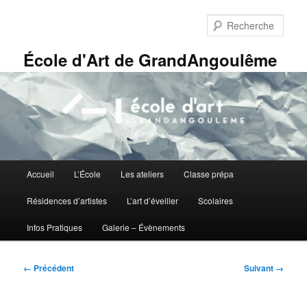
Aller
Panneau de gestion des cookies
au
Rech
contenu
principal
École d'Art de GrandAngoulême
Menu
Accueil
L’École
Les ateliers
Classe prépa
principal
Résidences d’artistes
L’art d’éveiller
Scolaires
Infos Pratiques
Galerie – Évènements
Navigation
← Précédent
Suivant →
des
images