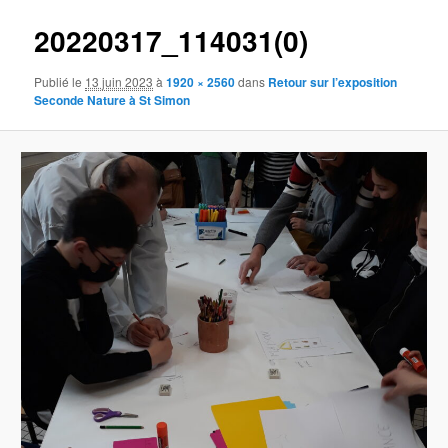
20220317_114031(0)
Publié le
13 juin 2023
à
1920 × 2560
dans
Retour sur l’exposition
Seconde Nature à St Simon