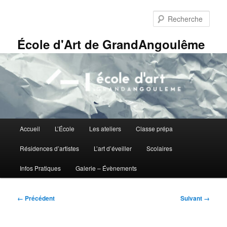
Aller
Panneau de gestion des cookies
au
Rech
contenu
principal
École d'Art de GrandAngoulême
Menu
Accueil
L’École
Les ateliers
Classe prépa
principal
Résidences d’artistes
L’art d’éveiller
Scolaires
Infos Pratiques
Galerie – Évènements
Navigation
← Précédent
Suivant →
des
images