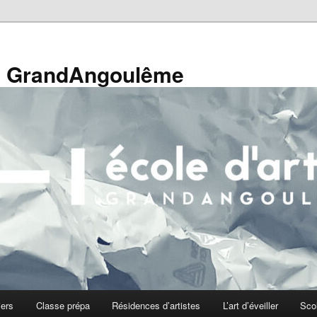
de GrandAngoulême
iers
Classe prépa
Résidences d’artistes
L’art d’éveiller
Sco