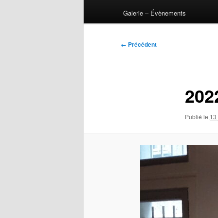
Galerie – Évènements
Navigation
← Précédent
des
images
202
Publié le
13 