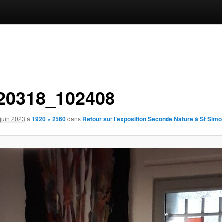
20318_102408
juin 2023
à
1920 × 2560
dans
Retour sur l’exposition Seconde Nature à St Simo