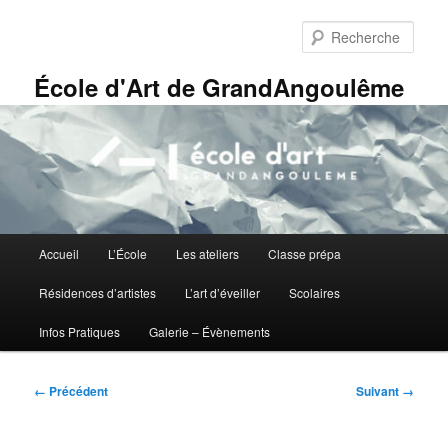
Aller
Panneau de gestion des cookies
au
Rech
contenu
principal
École d'Art de GrandAngoulême
Menu
Accueil
L’École
Les ateliers
Classe prépa
principal
Résidences d’artistes
L’art d’éveiller
Scolaires
Infos Pratiques
Galerie – Évènements
Navigation
← Précédent
Suivant →
des
images