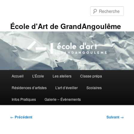
Aller
Panneau de gestion des cookies
au
Rech
contenu
principal
École d'Art de GrandAngoulême
Menu
Accueil
L’École
Les ateliers
Classe prépa
principal
Résidences d’artistes
L’art d’éveiller
Scolaires
Infos Pratiques
Galerie – Évènements
Navigation
← Précédent
Suivant →
des
images