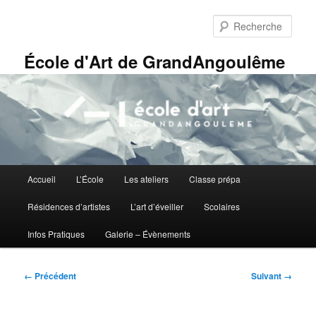
Aller
Panneau de gestion des cookies
au
Rech
contenu
principal
École d'Art de GrandAngoulême
Menu
Accueil
L’École
Les ateliers
Classe prépa
principal
Résidences d’artistes
L’art d’éveiller
Scolaires
Infos Pratiques
Galerie – Évènements
Navigation
← Précédent
Suivant →
des
images