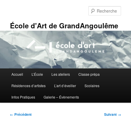
Aller
Panneau de gestion des cookies
au
Rech
contenu
principal
École d'Art de GrandAngoulême
Menu
Accueil
L’École
Les ateliers
Classe prépa
principal
Résidences d’artistes
L’art d’éveiller
Scolaires
Infos Pratiques
Galerie – Évènements
Navigation
← Précédent
Suivant →
des
images