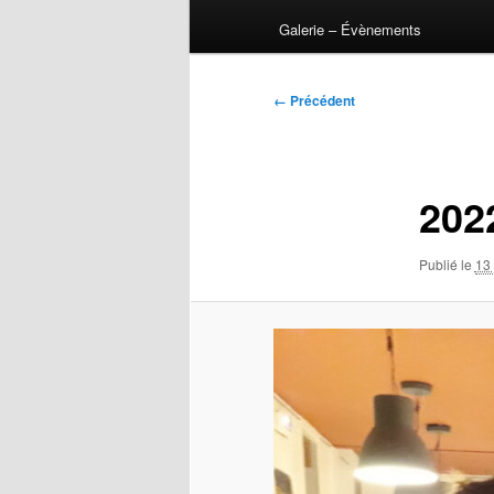
Galerie – Évènements
Navigation
← Précédent
des
images
202
Publié le
13 