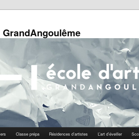
de GrandAngoulême
iers
Classe prépa
Résidences d’artistes
L’art d’éveiller
Sco