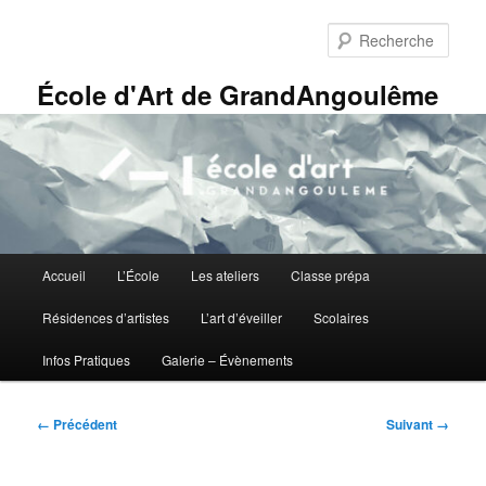
Aller
Panneau de gestion des cookies
au
Rech
contenu
principal
École d'Art de GrandAngoulême
Menu
Accueil
L’École
Les ateliers
Classe prépa
principal
Résidences d’artistes
L’art d’éveiller
Scolaires
Infos Pratiques
Galerie – Évènements
Navigation
← Précédent
Suivant →
des
images